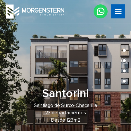
Volver
Santorini
Santiago de Surco-Chacarilla
23 departamentos
Desde 123m2