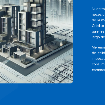
Nuestra
necesid
de la m
Crédito
quienes
largo de
Me enor
de cali
impeca
consumi
comprom