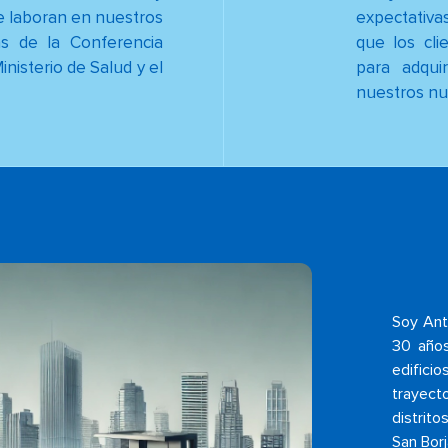
e laboran en nuestros
expectativa
as de la Conferencia
que los cli
Ministerio de Salud y el
para adqui
nuestros nu
Soy Ant
30 años
edifici
trayecto
distrit
San Borj