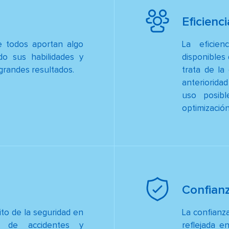
Eficienci
e todos aportan algo
La eficien
do sus habilidades y
disponibles
 grandes resultados.
trata de la
anteriorida
uso posib
optimización
Confian
to de la seguridad en
La confianz
ia de accidentes y
reflejada e