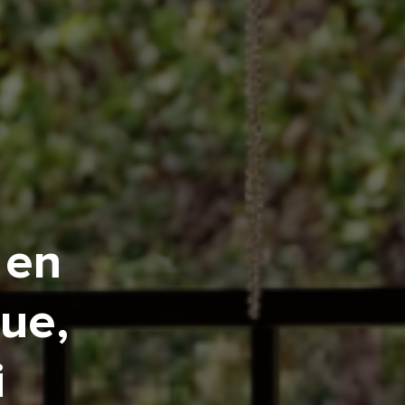
 en
que,
i